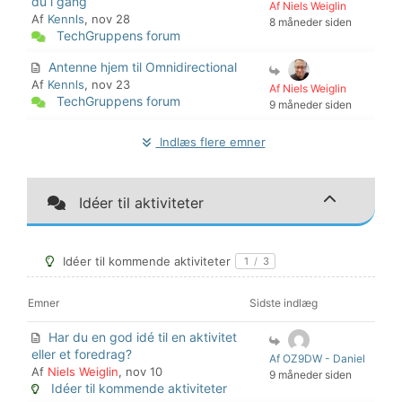
du i gang
Af Niels Weiglin
Af
Kennls
, nov 28
8 måneder siden
TechGruppens forum
Antenne hjem til Omnidirectional
Af
Kennls
, nov 23
Af Niels Weiglin
TechGruppens forum
9 måneder siden
Indlæs flere emner
Idéer til aktiviteter
Idéer til kommende aktiviteter
1
/
3
Emner
Sidste indlæg
Har du en god idé til en aktivitet
eller et foredrag?
Af OZ9DW - Daniel
Af
Niels Weiglin
, nov 10
9 måneder siden
Idéer til kommende aktiviteter