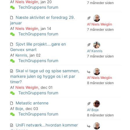
Af
Niels Weiglin
, jan 20
7 måneder siden
TechGruppens forum
Næste aktivitet er foredrag 29.
januar
Af Niels Weiglin
Af
Niels Weiglin
, jan 14
7 måneder siden
TechGruppens forum
Sjovt lille projekt....gøre en
Genvex smart
Af Kennls
Af
Kennls
, jan 02
7 måneder siden
TechGruppens forum
Skal vi tage ud og spise sammen,
markere julen og hygge os i et par
Af Niels Weiglin
timer?
8 måneder siden
Af
Niels Weiglin
, dec 01
TechGruppens forum
Metastic antenne
Af
Boje
, dec 03
Af Boje
TechGruppens forum
8 måneder siden
UniFi netværk…hvordan kommer