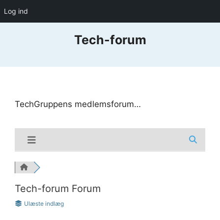
Log ind
Hop
Tech-forum
til
indhold
TechGruppens medlemsforum…
Tech-forum Forum
Ulæste indlæg