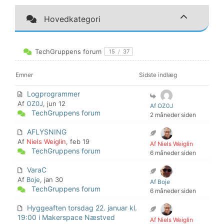
Hovedkategori
TechGruppens forum
15
/
37
Emner
Sidste indlæg
Logprogrammer
Af
OZ0J
, jun 12
Af OZ0J
TechGruppens forum
2 måneder siden
AFLYSNING
Af
Niels Weiglin
, feb 19
Af Niels Weiglin
TechGruppens forum
6 måneder siden
VaraC
Af
Boje
, jan 30
Af Boje
TechGruppens forum
6 måneder siden
Hyggeaften torsdag 22. januar kl.
19:00 i Makerspace Næstved
Af Niels Weiglin